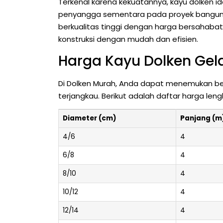
Terkenal karena kekuatannya, kayu dolken id
penyangga sementara pada proyek bangu
berkualitas tinggi dengan harga bersahab
konstruksi dengan mudah dan efisien.
Harga Kayu Dolken Gel
Di Dolken Murah, Anda dapat menemukan be
terjangkau. Berikut adalah daftar harga l
Diameter (cm)
Panjang (m
4/6
4
6/8
4
8/10
4
10/12
4
12/14
4